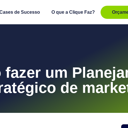
Cases de Sucesso
O que a Clique Faz?
Orçame
fazer um Planej
ratégico de marke