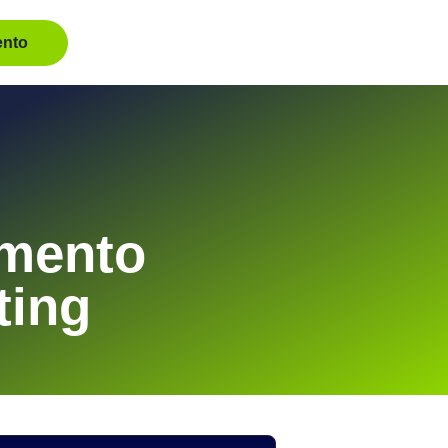
nto
amento
ting