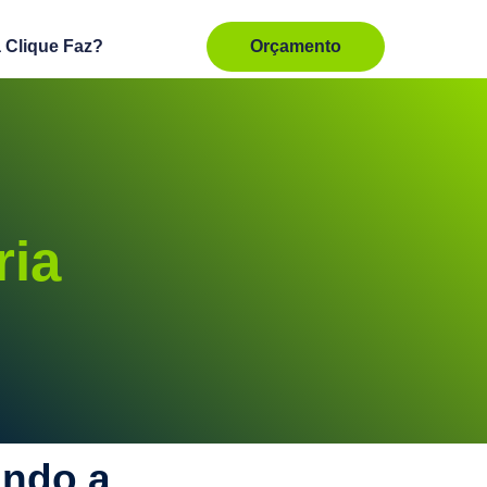
 Clique Faz?
Orçamento
ria
ando a