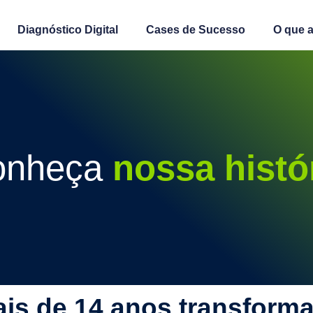
Diagnóstico Digital
Cases de Sucesso
O que a
onheça
nossa histó
is de 14 anos transform