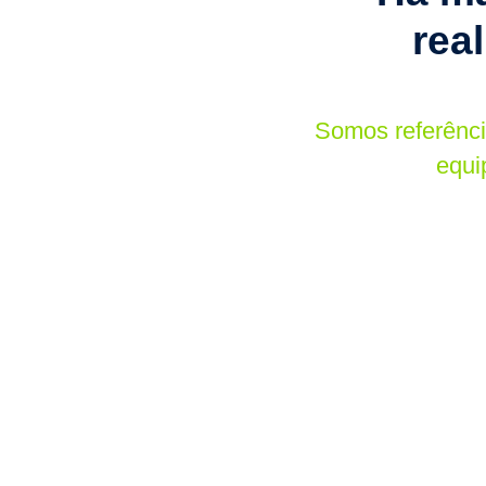
rea
Somos referênc
equi