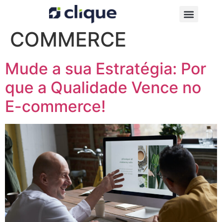
Categoria:
E-
COMMERCE
Mude a sua Estratégia: Por
que a Qualidade Vence no
E-commerce!